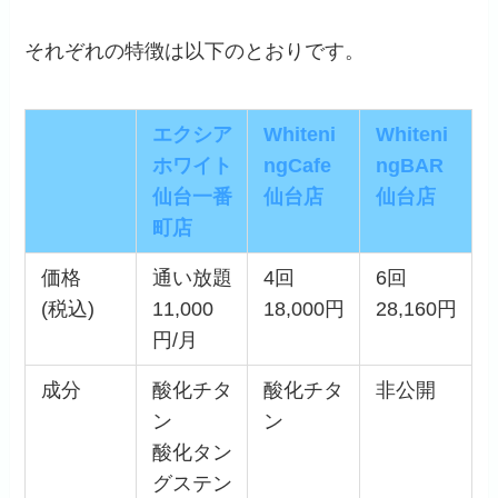
それぞれの特徴は以下のとおりです。
エクシア
Whiteni
Whiteni
ホワイト
ngCafe
ngBAR
仙台一番
仙台店
仙台店
町店
価格
通い放題
4回
6回
(税込)
11,000
18,000円
28,160円
円/月
成分
酸化チタ
酸化チタ
非公開
ン
ン
酸化タン
グステン