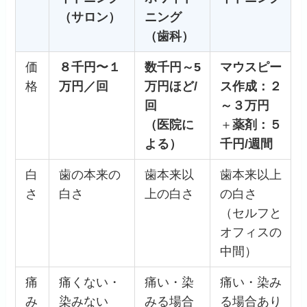
（サロン）
ニング
（歯科）
価
８千円〜１
数千円～5
マウスピー
格
万円／回
万円ほど/
ス作成：２
回
～３万円
（医院に
＋
薬剤：５
よる）
千円/週間
白
歯の本来の
歯本来以
歯本来以上
さ
白さ
上の白さ
の白さ
（セルフと
オフィスの
中間）
痛
痛くない・
痛い・染
痛い・染み
み
染みない
みる場合
る場合あり