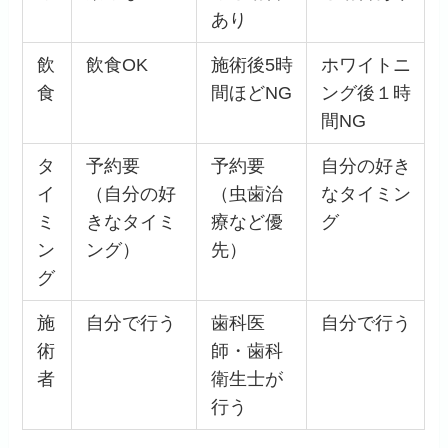
あり
飲
飲食OK
施術後5時
ホワイトニ
食
間ほどNG
ング後１時
間NG
タ
予約要
予約要
自分の好き
イ
（自分の好
（虫歯治
なタイミン
ミ
きなタイミ
療など優
グ
ン
ング）
先）
グ
施
自分で行う
歯科医
自分で行う
術
師・歯科
者
衛生士が
行う