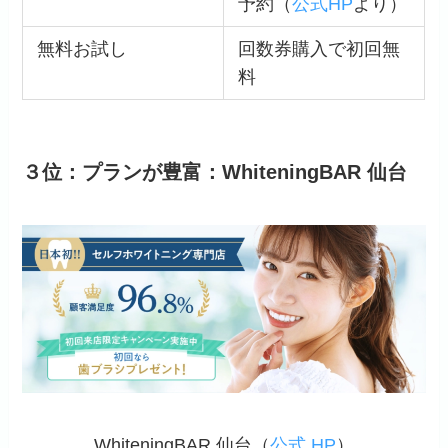
予約（
公式HP
より）
無料お試し
回数券購入で初回無
料
３位：プランが豊富：WhiteningBAR 仙台
WhiteningBAR 仙台（
公式 HP
）